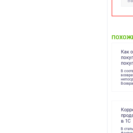
ПОХОЖ
Как 
покуп
поку
В соот
возвра
непоср
Возвра
Корр
прода
в 1С
В стат