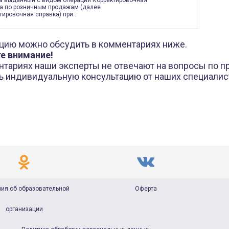
а выданный с видом операции Корректировочная
а по розничным продажам (далее
тировочная справка) при…
цию можно обсудить в комментариях ниже.
е внимание!
нтариях наши эксперты не отвечают на вопросы по п
ь индивидуальную консультацию от наших специали
ия об образовательной
Оферта
организации