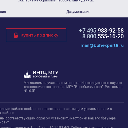
Согласие на обработку персональных данных
ания
Документация
+7 495
988-92-58
Купить подписку
8 800
555-16-20
mail@buhexpert8.ru
Мы являемся участником проекта Инновационного научно-
технологического центра МГУ "Воробьевы горы". Рег. номер
№104Б.
ование файлов cookie в соответствии с настоящим уведомлением в
а файлов.
жны соответствующим образом установить настройки вашего браузера
 сайт
тветствии с ч. 1 ст. 6 и ст. 10.1 152-ФЗ. Субъектами установлены