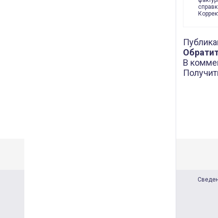
фактур
справк
Коррек
Публика
Обратит
В комме
Получит
Сведен