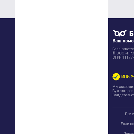
База ответов
© ООО «ПРОФ
ОГРН 11177
Мы аккреди
Бухгалтеров
Свидетельст
При 
Если в
Персо