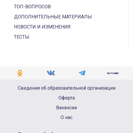
БЕСПРОЦЕНТНЫЙ ЗАЕМ ОТ УЧРЕДИТЕЛЯ:
ТОП-ВОПРОСОВ
НОРМАТИВНАЯ БАЗА, ОСОБЕННОСТИ УЧЕТА И
ДОПОЛНИТЕЛЬНЫЕ МАТЕРИАЛЫ
НАЛОГООБЛОЖЕНИЯ
НОВОСТИ И ИЗМЕНЕНИЯ
ДОГОВОР БЕСПРОЦЕНТНОГО ЗАЙМА
ТЕСТЫ
УЧЕТ ВЫДАННЫХ И ПОЛУЧЕННЫХ ВЕКСЕЛЕЙ
Сведения об образовательной организации
Оферта
Вакансии
О нас