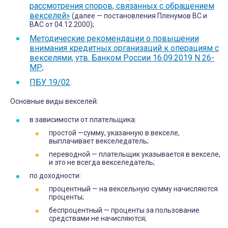
рассмотрения споров, связанных с обращением
векселей»
(далее — постановления Пленумов ВС и
ВАС от 04.12.2000);
Методические рекомендации о повышении
внимания кредитных организаций к операциям с
векселями, утв. Банком России 16.09.2019 N 26-
МР
;
ПБУ 19/02
.
Основные виды векселей:
в зависимости от плательщика:
простой —сумму, указанную в векселе,
выплачивает векселедатель;
переводной — плательщик указывается в векселе,
и это не всегда векселедатель;
по доходности:
процентный — на вексельную сумму начисляются
проценты;
беспроцентный — проценты за пользование
средствами не начисляются;