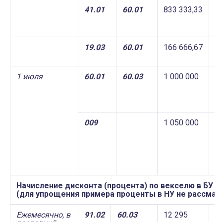
41.01
60.01
833 333,33
8
19.03
60.01
166 666,67
1
1 июля
60.01
60.03
1 000 000
1
009
1 050 000
Начисление дисконта (процента) по векселю в БУ
(для упрощения примера проценты в НУ не рассмат
Ежемесячно, в
91.02
60.03
12 295