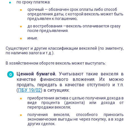
по сроку платежа:
срочный — обозначен срок оплаты либо способ
определения даты, с которой вексель может быть
предъявлен к погашению;
до востребования —вексель оплачивается сразу
после предъявления.
иные.
Существуют и другие классификации векселей (по эмитенту,
по наличию залога и т.д.).
В хозяйственном обороте вексель может выступать:
Ценной бумагой.
Учитывают такие векселя в
качестве финансового вложения. Их можно
продать, передать в качестве отступного и т.п.
(
ПБУ 19/02
) в ситуациях:
приобретения актива с целью получения дохода в
виде процента (дисконта) или дохода от
перепродажи векселя;
получения векселя, способного приносить
экономические выгоды не через покупку, а в ходе
других сделок.