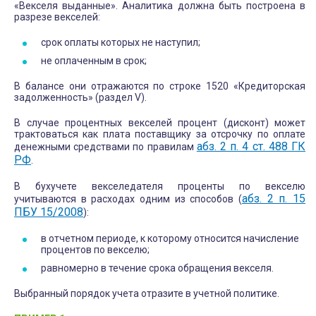
«Векселя выданные». Аналитика должна быть построена в
разрезе векселей:
срок оплаты которых не наступил;
не оплаченным в срок;
В балансе они отражаются по строке 1520 «Кредиторская
задолженность» (раздел V).
В случае процентных векселей процент (дисконт) может
трактоваться как плата поставщику за отсрочку по оплате
абз. 2 п. 4 ст. 488 ГК
денежными средствами по правилам
РФ
.
В бухучете векселедателя проценты по векселю
абз. 2 п. 15
учитываются в расходах одним из способов (
ПБУ 15/2008
):
в отчетном периоде, к которому относится начисление
процентов по векселю;
равномерно в течение срока обращения векселя.
Выбранный порядок учета отразите в учетной политике.