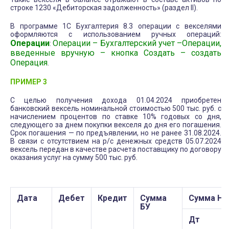
строке 1230 «Дебиторская задолженность» (раздел II).
В программе 1С Бухгалтерия 8.3 операции с векселями
оформляются с использованием ручных операций:
Операции
Операции – Бухгалтерский учет –Операции,
:
введенные вручную – кнопка Создать – создать
Операция
.
ПРИМЕР 3
С целью получения дохода 01.04.2024 приобретен
банковский вексель номинальной стоимостью 500 тыс. руб. с
начислением процентов по ставке 10% годовых со дня,
следующего за днем покупки векселя до дня его погашения.
Срок погашения — по предъявлении, но не ранее 31.08.2024.
В связи с отсутствием на р/с денежных средств 05.07.2024
вексель передан в качестве расчета поставщику по договору
оказания услуг на сумму 500 тыс. руб.
Дата
Дебет
Кредит
Сумма
Сумма НУ
БУ
Дт