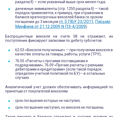
раздела II) — если указанный выше срок менее года;
денежные эквиваленты (стр. 1250 раздела II) — такой
порядок применяется, к примеру, при отражении в
балансе краткосрочных векселей банка со сроком
п. 5 ПБУ 23/2011
Письмо
погашения до 3 месяцев (
,
Минфина от 21.12.2009 N ПЗ-4/2009
).
Беспроцентные векселя на счете 58 не отражают, их
поступление фиксируют записями по дебету субсчетов:
62.03 «Векселя полученные» — при получении векселя в
качестве оплаты за товары, работы, услуги (ТРУ);
76.05 «Расчеты с прочими поставщикам и
подрядчиками», 76.09 «Прочие расчеты с разными
дебиторами и кредиторами» (если такой порядок
определен учетной политикой по БУ)— в остальных
случаях.
Аналитический учет должен обеспечивать информацией по
принятым от покупателей векселям:
срок погашения которых не наступил;
срок погашения наступил, но векселя не погашены.
Такие векселя в балансе отражают в составе активов по