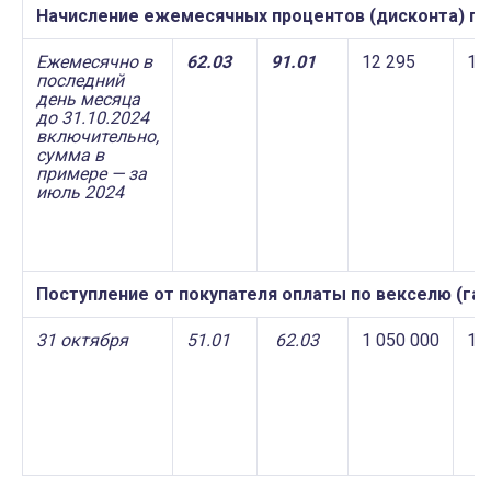
Начисление ежемесячных процентов (дисконта) по
Ежемесячно в
62.03
91.01
12 295
12
последний
день месяца
до 31.10.2024
включительно,
сумма в
примере — за
июль 2024
Поступление от покупателя оплаты по векселю (га
31 октября
51.01
62.03
1 050 000
1 