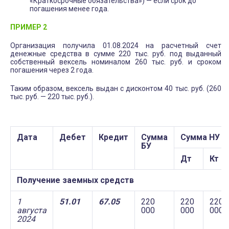
«Краткосрочные обязательства») — если срок до
погашения менее года.
ПРИМЕР 2
Организация получила 01.08.2024 на расчетный счет
денежные средства в сумме 220 тыс. руб. под выданный
собственный вексель номиналом 260 тыс. руб. и сроком
погашения через 2 года.
Таким образом, вексель выдан с дисконтом 40 тыс. руб. (260
тыс. руб. — 220 тыс. руб.).
Дата
Дебет
Кредит
Сумма
Сумма НУ
БУ
Дт
Кт
Получение заемных средств
1
51.01
67.05
220
220
220
августа
000
000
000
2024