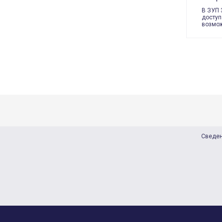
В ЗУП 
доступ
возмож
Сведен