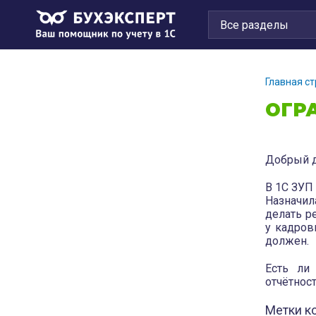
Главная с
ОГР
Добрый д
В 1С ЗУП
Назначил
делать р
у кадров
должен.
Есть ли
отчётнос
Метки к