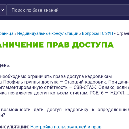
траница
»
Индивидуальные консультации
»
Вопросы 1С ЗУП
»
Огран
АНИЧЕНИЕ ПРАВ ДОСТУПА
ень.
 необходимо ограничить права доступа кадровикам.
а Профиль группы доступа — Старший кадровик. При данн
егламентированную отчётность — СЗВ-СТАЖ. Однако, если я 
ика появляется доступ ко всем отчётам: РСВ, 6 — НДФЛ….
 возможность дать доступ кадровику к определённы
ти?
онсультации:
Настройка пользователей и прав