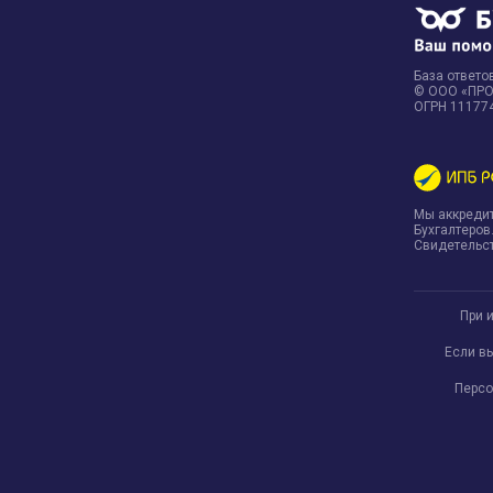
База ответов
© ООО «ПРОФ
ОГРН 11177
Мы аккреди
Бухгалтеров
Свидетельст
При 
Если в
Персо