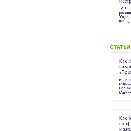
Наст
1C Зар
редакц
"Отдел
(ввод,
СТАТЬИ
Как 
на ур
«Прик
В ЗУП 
(Админ
Пользо
(Админ
Как 
проф
к зар