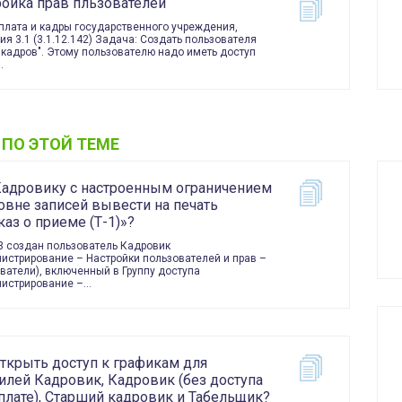
ройка прав пльзователей
плата и кадры государственного учреждения,
ия 3.1 (3.1.12.142) Задача: Создать пользователя
 кадров". Этому пользователю надо иметь доступ
…
 ПО ЭТОЙ ТЕМЕ
Кадровику с настроенным ограничением
овне записей вывести на печать
аз о приеме (Т-1)»?
3 создан пользователь Кадровик
истрирование – Настройки пользователей и прав –
ватели), включенный в Группу доступа
истрирование –…
открыть доступ к графикам для
илей Кадровик, Кадровик (без доступа
плате), Старший кадровик и Табельщик?