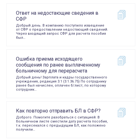
Ответ на недостающие сведения в
СФР
Добрый день. В компанию поступило извещение
от СФР о предоставлении недостающий сведений.
Через входящий запрос СФР для расчета пособия
был…
Ошибка приема исходящего
сообщения по ранее выплаченному
больничному для перерасчета
Добрый день! Зарплата и кадры государственного
учреждения, редакция 3.1 (3.1.36.75) По сотруднику
ранее был начислен, оплачен б/лист, по которому
сотрудник…
Как повторно отправить БЛ в СФР?
Доброго. Помогите разобраться с ситуацией: В
больничном листе сместили дату расчета пособия,
т.к. пересекался с предыдущим БЛ, как положено
получили…