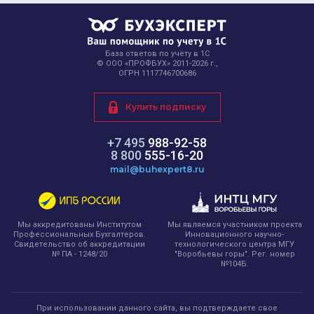
База ответов по учёту в 1С
© ООО «ПРОФБУХ» 2011-2026 г.,
ОГРН 1117746700686
Купить подписку
+7 495
988-92-58
8 800
555-16-20
mail@buhexpert8.ru
Мы являемся участником проекта
Мы аккредитованы Институтом
Инновационного научно-
Профессиональных Бухгалтеров.
технологического центра МГУ
Свидетельство об аккредитации
"Воробьевы горы". Рег. номер
№ ПА - 1248/20
№104Б.
При использовании данного сайта, вы подтверждаете свое