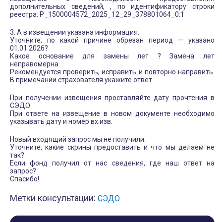
дополнительных сведений, , по идентификатору строки
реестра: P_1500004572_2025_12_29_378801064_0:1
3. А в извещении указана информация:
Уточните, по какой причине обрезан период — указано
01.01.2026?
Какое основание для замены лет ? Замена лет
неправомерна.
Рекомендуется проверить, исправить и повторно направить.
В примечании страхователя укажите ответ
При получении извещения проставляйте дату прочтения в
СЭДО.
При ответе на извещение в новом документе необходимо
указывать дату и номер вх.изв.
Новый входящий запрос мы не получили.
Уточните, какие скрины предоставить и что мы делаем не
так?
Если фонд получил от нас сведения, где наш ответ на
запрос?
Спасибо!
Метки консультации:
СЭДО