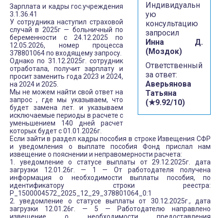
Индивидуальн
Зарплата и кадры гос.учреждения
ую
3.1.36.41
У сотрудника наступил страховой
консультацию
случай в 2025г — больничный по
запросил
беременности с 24.12.2025 по
Инна Д.
12.05.2026, номер процесса
(Моздок)
378801064 по входящему запросу.
Однако по 31.12.2025г. сотрудник
Ответственный
отработала, получит зарплату и
за ответ:
просит заменить года 2023 и 2024,
Аверьянова
на 2024 и 2025.
Мы не можем найти свой ответ на
Татьяна
запрос , где мы указываем, что
(★9.92/10)
будет замена лет. и указываем
исключаемые периоды в расчете с
уменьшением 140 дней расчет
которых будет с 01.01.2026г.
Если зайти в раздел кадры пособия в строке Извещения СФР
и уведомления о выплате пособия Фонд прислал нам
извещение о пояснении и неправомерности расчета:
1. уведомление о статусе выплаты от 29.12.2025г. дата
загрузки 12.01.26г. — 1 — От работодателя получена
информация о необходимости выплаты пособия, по
идентификатору строки реестра:
P_1500004572_2025_12_29_378801064_0:1
2. уведомление о статусе выплаты от 30.12.2025г., дата
загрузки 12.01.26г. — 5 — Работодателю направлено
извещение о необходимости предоставления