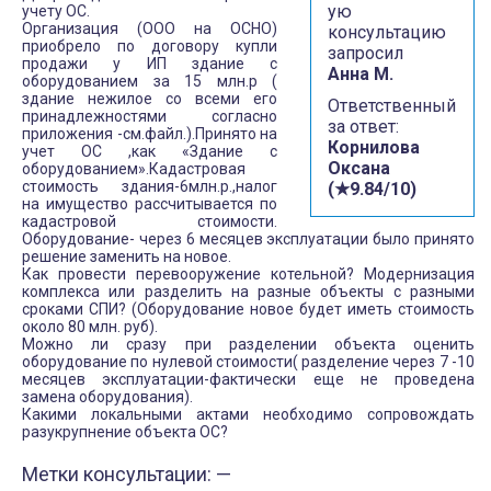
ую
учету ОС.
Организация (ООО на ОСНО)
консультацию
приобрело по договору купли
запросил
продажи у ИП здание с
Анна М.
оборудованием за 15 млн.р (
здание нежилое со всеми его
Ответственный
принадлежностями согласно
за ответ:
приложения -см.файл.).Принято на
Корнилова
учет ОС ,как «Здание с
Оксана
оборудованием».Кадастровая
стоимость здания-6млн.р.,налог
(★9.84/10)
на имущество рассчитывается по
кадастровой стоимости.
Оборудование- через 6 месяцев эксплуатации было принято
решение заменить на новое.
Как провести перевооружение котельной? Модернизация
комплекса или разделить на разные объекты с разными
сроками СПИ? (Оборудование новое будет иметь стоимость
около 80 млн. руб).
Можно ли сразу при разделении объекта оценить
оборудование по нулевой стоимости( разделение через 7 -10
месяцев эксплуатации-фактически еще не проведена
замена оборудования).
Какими локальными актами необходимо сопровождать
разукрупнение объекта ОС?
Метки консультации: —