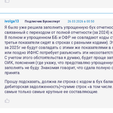
ivolga13
Подписчик Бухэксперт
26.03.2026 в 00:50
Я было уже решила заполнить упрощенную бух отчетност
связанный с переходом от полной отчетности (за 2024) к
В полном и упрощенном ББ и ОФР не совпадают коды стр
третьи показатели сидят в строках с разными кодами). Эт
за 2025г не будут совпадать с этими же показателями в 
или поздно ИФНС потребует разъяснить эти несоответств
С учетом этого обстоятельства я думаю, будет проще за
ОИК, пояснения (где укажу, что представляю упрощенн
заполнять не буду. Знакомая говорит, что сдала полную
принята.
Прошу подсказать, должна ли строка с кодом в бух бала
дебиторская задолженность)=сумме строк «в том числе…
самые только самые крупные ее составляющие.