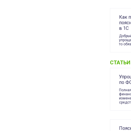
Как 
поясн
в 1С
Добрый
упроще
то обя
СТАТЬИ
Упро
по Ф
Полная
финанс
измене
средс
Поясн