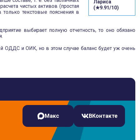
ше составе, т. е. без табличных
Лариса
 расчета чистых активов (простая
(★9.91/10)
ив только текстовые пояснения в
едприятие выбирает полную отчетность, то оно обязано
я.
й ОДДС и ОИК, но в этом случае баланс будет уж очень
Макс
ВКонтакте