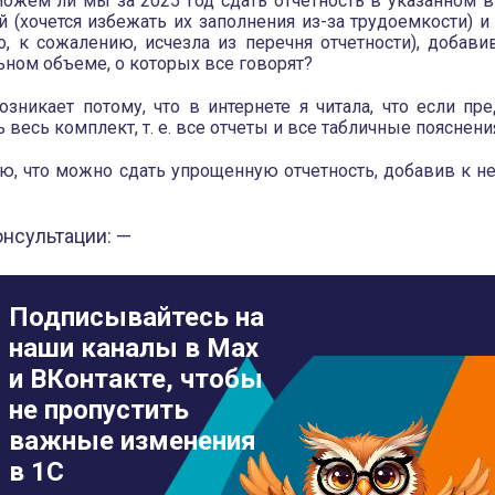
можем ли мы за 2025 год сдать отчетность в указанном вы
й (хочется избежать их заполнения из-за трудоемкости) и
о, к сожалению, исчезла из перечня отчетности), добав
ном объеме, о которых все говорят?
озникает потому, что в интернете я читала, что если пр
 весь комплект, т. е. все отчеты и все табличные пояснени
ю, что можно сдать упрощенную отчетность, добавив к не
онсультации: —
Подписывайтесь на
наши каналы в Max
и ВКонтакте, чтобы
не пропустить
важные изменения
в 1С