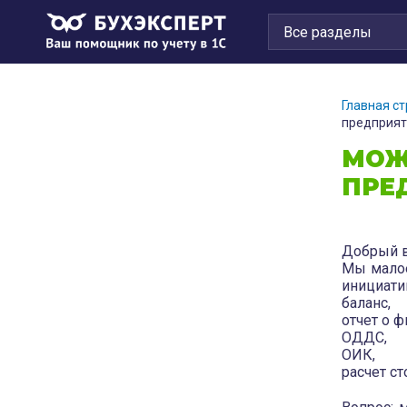
Главная с
предприят
МОЖ
ПРЕ
Добрый в
Мы малое
инициати
баланс,
отчет о ф
ОДДС,
ОИК,
расчет с