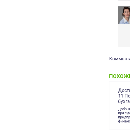
Коммента
ПОХОЖ
Дост
11 П
бухга
Добрый
при сд
предпр
финан