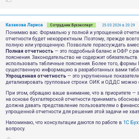
Казакова Лариса
Сотрудник Бухэксперт
25.03.2026 в 20:29
Понимаю вас. Формально у полной и упрощенной отчетн
отчетности будет некорректным. Поэтому, прежде всего,
полную или упрощенную. Позвольте порассуждать вмест
Полная отчетность
— это подробный баланс и ОФР с р
пояснения. Законодательство не содержит обязательств
использовать табличные пояснения. Более того, формы
существенную информацию в разработанных вами таблиц
Упрощенная отчетность
— это укрупненные показатели,
детализировать групповые строки. ОИК и ОДДС можно ф
При этом, обращаю ваше внимание, что в приоритете — 
на основе бухгалтерской отчетности принимать обоснов
должна давать представление пользователям о финансо
упрощенной отчетности для решения этой задачи не хва
Напоминаю, что консультации даются по работе в
1С Бух
вопросу.