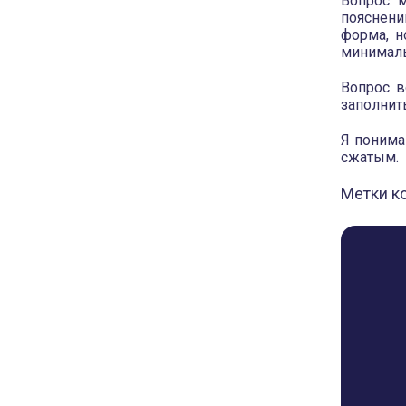
Вопрос: 
пояснени
форма, н
минималь
Вопрос в
заполнить
Я понима
сжатым.
Метки к