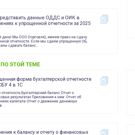
представить данные ОДДС и ОИК в
ениях к упрощенной отчетности за 2025
 день! Мы ООО (торговля), имеем право на сдачу
нной отчетности. Если мы сдаем упрощенную ОБ,
заны сдавать баланс…
 ПО ЭТОЙ ТЕМЕ
щенная форма бухгалтерской отчетности
СБУ 4 в 1С
 отчетность Бухгалтерский баланс Отчет о
овых результатах Приложения к ним: Отчет об
ниях капитала Отчет о движении денежных
тв…
ения к балансу и отчету о финансовых