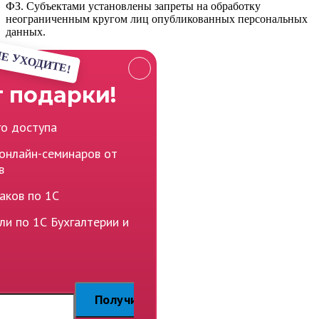
ФЗ. Субъектами установлены запреты на обработку
неограниченным кругом лиц опубликованных персональных
данных.
Е УХОДИТЕ!
 подарки!
го доступа
 онлайн-семинаров от
в
аков по 1С
ли по 1С Бухгалтерии и