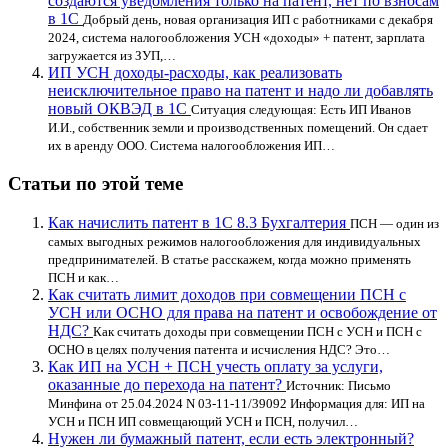
создаются уведомления только на патент, нет по взносам
в 1С
Добрый день, новая организация ИП с работниками с декабря
2024, система налогообложения УСН «доходы» + патент, зарплата
загружается из ЗУП,…
ИП УСН доходы-расходы, как реализовать
неисключительное право на патент и надо ли добавлять
новый ОКВЭД в 1С
Ситуация следующая: Есть ИП Иванов
И.И., собственник земли и производственных помещений. Он сдает
их в аренду ООО. Система налогообложения ИП…
Статьи по этой теме
Как начислить патент в 1С 8.3 Бухгалтерия
ПСН — один из
самых выгодных режимов налогообложения для индивидуальных
предпринимателей. В статье расскажем, когда можно применять
ПСН и как…
Как считать лимит доходов при совмещении ПСН с
УСН или ОСНО для права на патент и освобождение от
НДС?
Как считать доходы при совмещении ПСН с УСН и ПСН с
ОСНО в целях получения патента и исчисления НДС? Это…
Как ИП на УСН + ПСН учесть оплату за услуги,
оказанные до перехода на патент?
Источник: Письмо
Минфина от 25.04.2024 N 03-11-11/39092 Информация для: ИП на
УСН и ПСН ИП совмещающий УСН и ПСН, получил…
Нужен ли бумажный патент, если есть электронный?