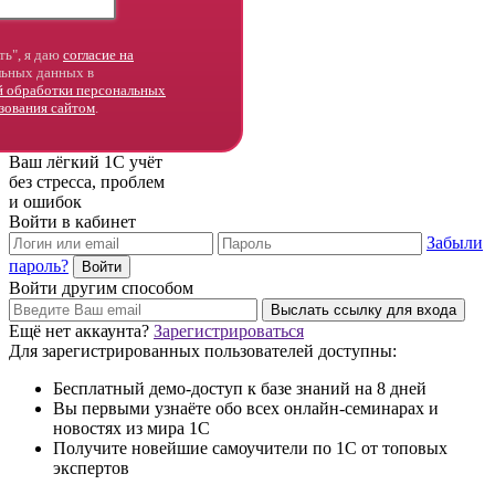
ь", я даю
согласие на
ьных данных в
й обработки персональных
зования сайтом
.
Ваш лёгкий 1С учёт
без стресса, проблем
и ошибок
Войти в кабинет
Забыли
пароль?
Войти другим способом
Ещё нет аккаунта?
Зарегистрироваться
Для зарегистрированных пользователей доступны:
Бесплатный демо-доступ к базе знаний на 8 дней
Вы первыми узнаёте обо всех онлайн-семинарах и
новостях из мира 1С
Получите новейшие самоучители по 1С от топовых
экспертов