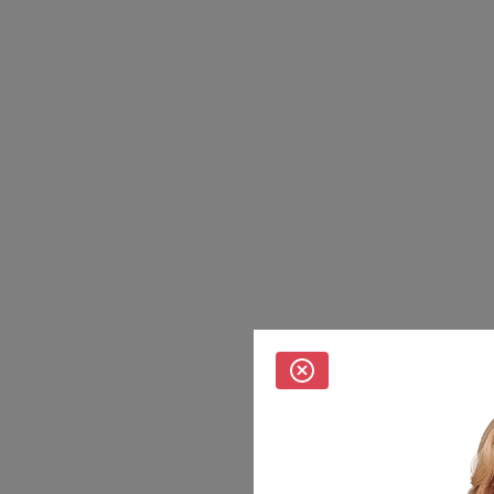
файлов, то вы должны соответствующим образом установить
настройки вашего браузера или не использовать сайт
Персональные данные опубликованы на сайте при наличии
правовых оснований в соответствии с ч. 1 ст. 6 и ст. 10.1 152-ФЗ.
Субъектами установлены запреты на обработку неограниченным
кругом лиц опубликованных персональных данных.
0