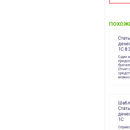
ПОХОЖ
Стат
дене
1С 8.
Один и
предос
бухгал
Отчет 
средст
можно
Шабл
Стат
дене
1С
Справо