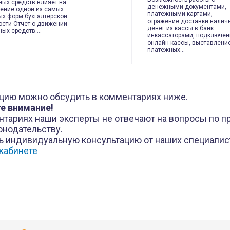
ых средств влияет на
денежными документами,
ение одной из самых
платежными картами,
х форм бухгалтерской
отражение доставки налич
ости Отчет о движении
денег из кассы в банк
ых средств.…
инкассаторами, подключен
онлайн-кассы, выставлени
платежных…
цию можно обсудить в комментариях ниже.
е внимание!
нтариях наши эксперты не отвечают на вопросы по 
онодательству.
ь индивидуальную консультацию от наших специалис
кабинете