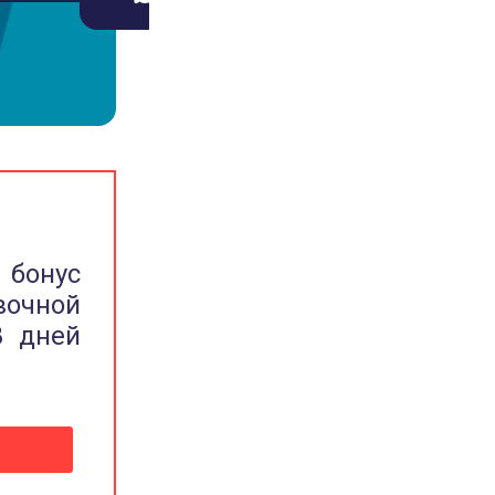
 бонус
вочной
8 дней