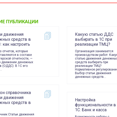
ИЕ ПУБЛИКАЦИИ
ьи движения
Какую статью ДДС
жных средств в
выбирать в 1С при
3: как настроить
реализации ТМЦ?
з отчетов, которые
Организация занимается
тавляются в составе
производством работ. Каку
терской отчетности, —
статью движения денежны
о движении денежных
средств выбирать при
в (ОДДС). В 1С его
реализации ТМЦ?
…
Нормативное регулировани
Выбор статьи движения
денежных средств…
он справочника
ьи движения
Настройка
жных средств в
функциональности в
1С: Банк и касса
чник Статьи движения
Возможность работы с