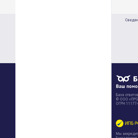
Сведен
База ответов
© ООО «ПРОФ
ОГРН 11177
Мы аккреди
Бухгалтеров