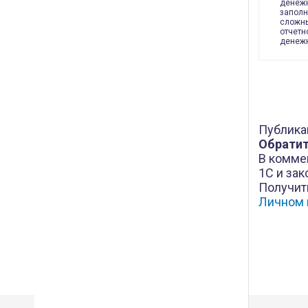
денежн
заполн
сложны
отчетн
денежн
Публика
Обратит
В комме
1С и зак
Получит
Личном 