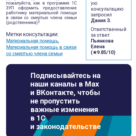
ую
пожалуйста, как в программе 1С
ЗУП оформить предоставление
консультацию
работнику материальной помощи
запросил
в связи со смертью члена семьи
Дания З.
(родственника)?
Ответственный
Метки консультации:
за ответ:
,
Материальная помощь
Пьянкова
Елена
Материальная помощь в связи
(★9.85/10)
со смертью члена семьи
Подписывайтесь на
наши каналы в Max
и ВКонтакте, чтобы
не пропустить
важные изменения
в 1С
и законодательстве