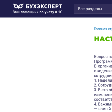
Главная с
НАС
Вопрос п
Программ
В органи
введение
сотрудни
1. Надел
2. Сотру
3. В его
измене
соответс
4. Важны
— новый 