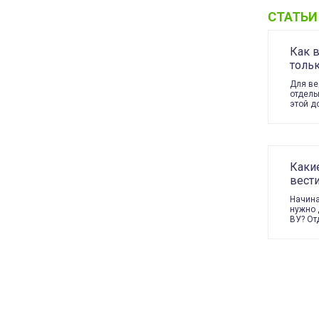
СТАТЬИ
Как в
тольк
Для ве
отдель
этой д
Каки
вести
Начина
нужно 
ВУ? От