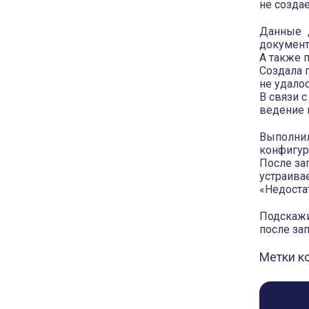
не созда
Данные 
документ
А также 
Создала 
не удалос
В связи 
ведение 
Выполнил
конфигур
После зап
устраива
«Недоста
Подскажи
после за
Метки к