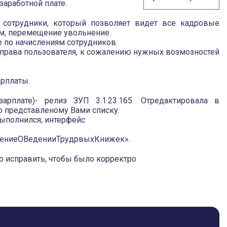
заработной плате.
сотрудники, который позволяет видет все кадровые
м, перемещение увольнение.
 по начислениям сотрудников.
 права пользователя, к сожалению нужных возмозностей
арплаты.
арплате)- релиз ЗУП 3.1.23.165. Отредактировала в
по представленому Вами списку.
выполнился, интерфейс
влениеОВеденииТрудрвыхКнижек».
о исправить, чтобы было корректро