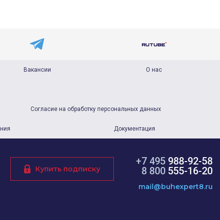
Вакансии
О нас
Согласие на обработку персональных данных
ания
Документация
+7 495
988-92-58
Купить подписку
8 800
555-16-20
mail@buhexpert8.ru