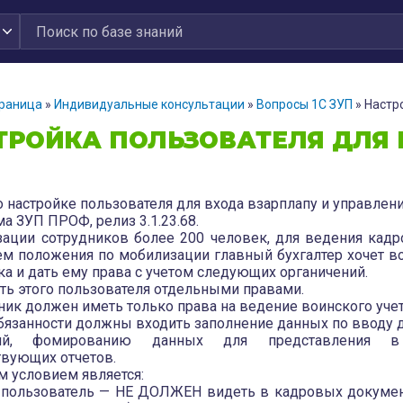
траница
»
Индивидуальные консультации
»
Вопросы 1С ЗУП
»
Настр
ТРОЙКА ПОЛЬЗОВАТЕЛЯ ДЛЯ 
о настройке пользователя для входа взарплапу и управлен
а ЗУП ПРОФ, релиз 3.1.23.68.
зации сотрудников более 200 человек, для ведения кадр
м положения по мобилизации главный бухгалтер хочет во
ка и дать ему права с учетом следующих органичений.
ить этого пользователя отдельными правами.
дник должен иметь только права на ведение воинского учет
 обязанности должны входить заполнение данных по вводу
ний, фомированию данных для представления в
твующих отчетов.
м условием является:
пользователь — НЕ ДОЛЖЕН видеть в кадровых документ