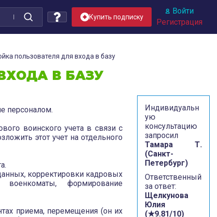
Войти
Купить подписку
Регистрация
ойка пользователя для входа в базу
ВХОДА В БАЗУ
Индивидуальн
ие персоналом.
ую
консультацию
ового воинского учета в связи с
запросил
зложить этот учет на отдельного
Тамара Т.
(Санкт-
Петербург)
а.
 данных, корректировки кадровых
Ответственный
 военкоматы, формирование
за ответ:
Щелкунова
Юлия
ах приема, перемещения (он их
(★9.81/10)