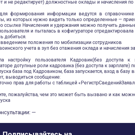
ет и не редактирует) должностные оклады и начисления по 
для формирования информации ведутся в справочнике 
ы, из которых нужно видеть только определенные — прие
по ссылке Начисления и удержания можно получить данные
пользователя и пыталась в кофигураторе отредактировала
ь добиться.
с введением положения по мобилизации сотрудников
воинского учета в зуп без отажения оклада и начисления з
а настройку пользователя Кадровик(без доступа к з
аторе дотупные роли кадровика (без доступа к зарплате) 
уска база под Кадровиком, база запускается, вход в базу 
ет, выводиться сообщение:
точно прав для работы с таблицей «РегистрСведенийЗая
те, пожалуйства, чем это может быть вызвано и как можн
пуска
онсультации: —
Подписывайтесь на