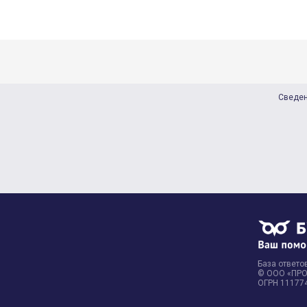
Сведен
База ответов
© ООО «ПРОФ
ОГРН 11177