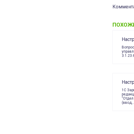
Коммента
ПОХОЖ
Настр
Вопрос
управл
3.1.23
Наст
1C Зар
редакц
"Отдел
(ввод,