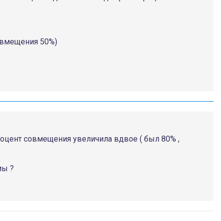
совмещения 50%)
роцент совмещения увеличила вдвое ( был 80% ,
мы ?