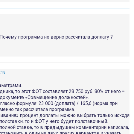
Почему программа не верно рассчитала доплату ?
0:18
аметрами.
ника, то этот ФОТ составляет 28 750 руб. 80% от него =
 в документе «Совмещение должностей».
ласно формуле: 23 000 (доплата) / 165,6 (норма при
 Именно так рассчитала программа.
ивания» процент доплаты можно выбрать только исходя
олставки, то и ФОТ у него будет полставочный.
 полной ставке, то в предыдущем комментарии написала,
тановить в один из двух других вариантов и указать,