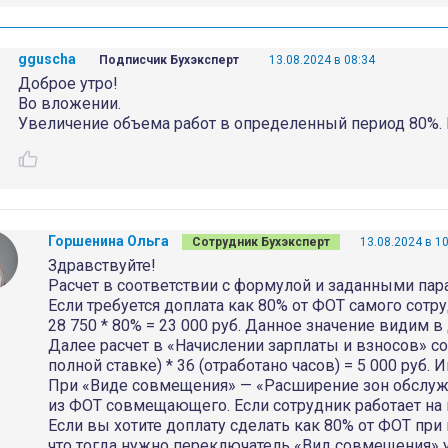
gguscha
Подписчик Бухэксперт
13.08.2024 в 08:34
Доброе утро!
Во вложении.
Увеличение объема работ в определенный период 80%. 
Горшенина Ольга
Сотрудник Бухэксперт
13.08.2024 в 1
Здравствуйте!
Расчет в соответствии с формулой и заданными пар
Если требуется доплата как 80% от ФОТ самого сотруд
28 750 * 80% = 23 000 руб. Данное значение видим
Далее расчет в «Начислении зарплаты и взносов» сог
полной ставке) * 36 (отработано часов) = 5 000 руб.
При «Виде совмещения» — «Расширение зон обслуж
из ФОТ совмещающего. Если сотрудник работает на п
Если вы хотите доплату сделать как 80% от ФОТ при
что тогда нужно переключатель «Вид совмещения» ус