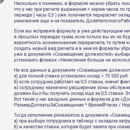
Насколько я понимаю, в формуле можно убрать пок
что у нас при расчете выражения = норма часов по 
периоде ( часы 0,5 ) уже получается перерасчет ок
умножение еще и на показатель ДоляНеполногоРаб
Если вы исправите формулу в уже действующем начи
в прошлых периодах сумм, если только вы их не бу
вероятность возникновения перерасчета, то путем
создать новый вид расчета и в нем из формулы убр
уже в документе «Совмещение должностей» выбират
установить флажок «Начисление больше не использу
Не все данные в документе «Совмещение должност
а) для полной ставки установлен оклад = 75 500 руб.
б) если сотрудник работает на 0,5 ставки, значит фак
в) сотруднику назначено расширение зоны обслужива
должен был бы получить оклад еще за 0,5 ставки. Э
Вот такие у нас вводные данные и формула для «Д
РазмерДоплатыЗаСовмещение * ВремяВЧасах / Но
Тогда заполнение реквизитов в документе «Совмещ
а) при выборе сотрудника в таблицу с окладом загрузит
б) в качестве ставки, которая будет занята при совм