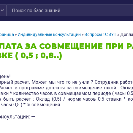
траница
»
Индивидуальные консультации
»
Вопросы 1С ЗУП
»
Доплат
ЛАТА ЗА СОВМЕЩЕНИЕ ПРИ Р
Е ( 0,5 ; 0,8..)
ень!
ерный расчет. Может мы что то не учли ? Сотрудник работ
Расчет в программе доплаты за совмещение такой : Оклад 
вки * количество часов в совмещаемом периоде ( часы 0,5 )
 быть расчет : Оклад (0,5) / норма часов 0,5 ставки *
 часы 0,5 ) * % совмещения.
онсультации: —