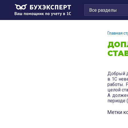
Главная с
ДОП
СТАВК
Добрый д
в 1С нев
работы. 
целой ста
А должен
периоде (
Метки к