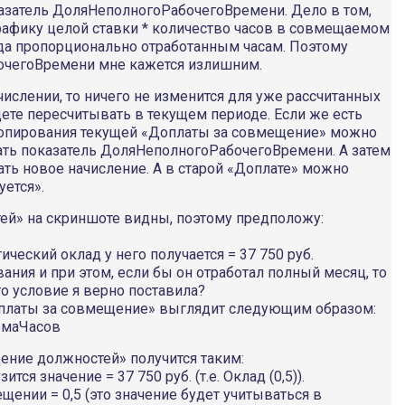
азатель ДоляНеполногоРабочегоВремени. Дело в том,
графику целой ставки * количество часов в совмещаемом
лада пропорционально отработанным часам. Поэтому
очегоВремени мне кажется излишним.
слении, то ничего не изменится для уже рассчитанных
дете пересчитывать в текущем периоде. Если же есть
 копирования текущей «Доплаты за совмещение» можно
ать показатель ДоляНеполногоРабочегоВремени. А затем
ь новое начисление. А в старой «Доплате» можно
ется».
ей» на скриншоте видны, поэтому предположу:
тический оклад у него получается = 37 750 руб.
ния и при этом, если бы он отработал полный месяц, то
то условие я верно поставила?
оплаты за совмещение» выглядит следующим образом:
рмаЧасов
ение должностей» получится таким:
ся значение = 37 750 руб. (т.е. Оклад (0,5)).
ещении = 0,5 (это значение будет учитываться в