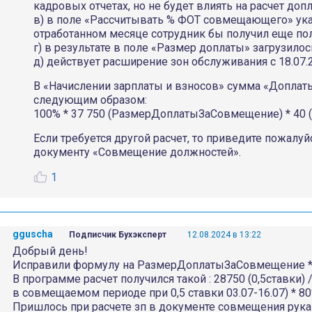
кадровых отчетах, но не будет влиять на расчет доп
в) в поле «Рассчитывать % ФОТ совмещающего» ука
отработанном месяце сотрудник бы получил еще пол
г) в результате в поле «Размер доплаты» загрузилось
д) действует расширение зон обслуживания с 18.07.20
В «Начислении зарплаты и взносов» сумма «Доплаты 
следующим образом:
100% * 37 750 (РазмерДоплатыЗаСовмещение) * 40 (В
Если требуется другой расчет, то приведите пожалуй
документу «Совмещение должностей».
1
gguscha
Подписчик Бухэксперт
12.08.2024 в 13:22
Добрый день!
Исправили формулу на РазмерДоплатыЗаСовмещение *
В программе расчет получился такой : 28750 (0,5ставки) /
в совмещаемом периоде при 0,5 ставки 03.07-16.07) * 80
Пришлось при расчете зп в документе совмещения рукам