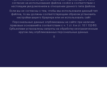
согласие на использование файлов cookie в соответствии с
настоящим уведомлением в отношении данного типа файлов.
Если вы не согласны с тем, чтобы мы использовали данный тип
файлов, то вы должны соответствующим образом установить
настройки вашего браузера или не использовать сайт
Персональные данные опубликованы на сайте при наличии
правовых оснований в соответствии с ч. 1 ст. 6 и ст. 10.1 152-ФЗ.
Субъектами установлены запреты на обработку неограниченным
кругом лиц опубликованных персональных данных.
0