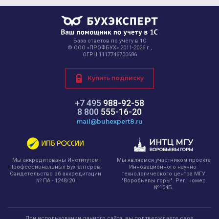
База ответов по учёту в 1С
© ООО «ПРОФБУХ» 2011-2026 г.,
ОГРН 1117746700686
Купить подписку
+7 495
988-92-58
8 800
555-16-20
mail@buhexpert8.ru
Мы являемся участником проекта
Мы аккредитованы Институтом
Инновационного научно-
Профессиональных Бухгалтеров.
технологического центра МГУ
Свидетельство об аккредитации
"Воробьевы горы". Рег. номер
№ ПА - 1248/20
№104Б.
При использовании данного сайта, вы подтверждаете свое