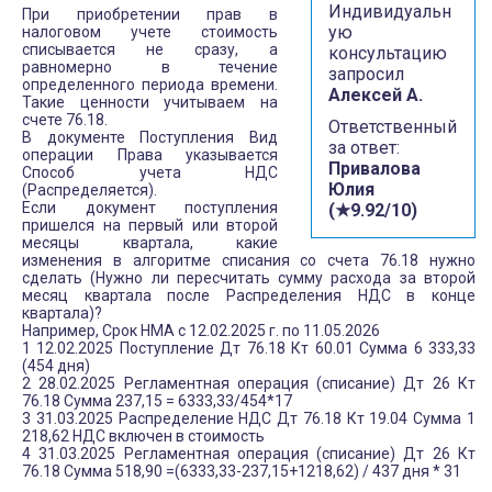
Индивидуальн
При приобретении прав в
ую
налоговом учете стоимость
списывается не сразу, а
консультацию
равномерно в течение
запросил
определенного периода времени.
Алексей А.
Такие ценности учитываем на
счете 76.18.
Ответственный
В документе Поступления Вид
за ответ:
операции Права указывается
Привалова
Способ учета НДС
Юлия
(Распределяется).
Если документ поступления
(★9.92/10)
пришелся на первый или второй
месяцы квартала, какие
изменения в алгоритме списания со счета 76.18 нужно
сделать (Нужно ли пересчитать сумму расхода за второй
месяц квартала после Распределения НДС в конце
квартала)?
Например, Срок НМА с 12.02.2025 г. по 11.05.2026
1 12.02.2025 Поступление Дт 76.18 Кт 60.01 Сумма 6 333,33
(454 дня)
2 28.02.2025 Регламентная операция (списание) Дт 26 Кт
76.18 Сумма 237,15 = 6333,33/454*17
3 31.03.2025 Распределение НДС Дт 76.18 Кт 19.04 Сумма 1
218,62 НДС включен в стоимость
4 31.03.2025 Регламентная операция (списание) Дт 26 Кт
76.18 Сумма 518,90 =(6333,33-237,15+1218,62) / 437 дня * 31