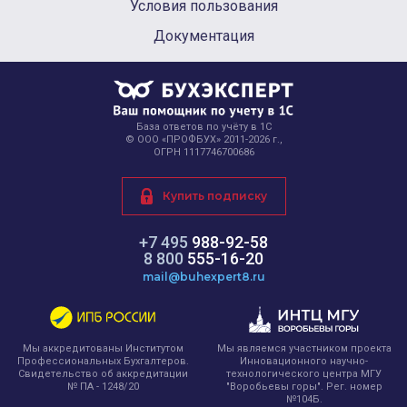
Условия пользования
Документация
База ответов по учёту в 1С
© ООО «ПРОФБУХ» 2011-2026 г.,
ОГРН 1117746700686
Купить подписку
+7 495
988-92-58
8 800
555-16-20
mail@buhexpert8.ru
Мы являемся участником проекта
Мы аккредитованы Институтом
Инновационного научно-
Профессиональных Бухгалтеров.
технологического центра МГУ
Свидетельство об аккредитации
"Воробьевы горы". Рег. номер
№ ПА - 1248/20
№104Б.