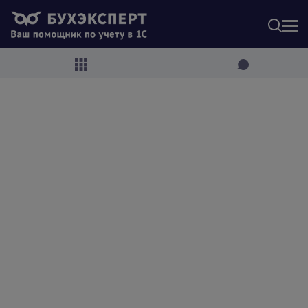
МЕН
СОДЕРЖАНИЕ
Обзор правовых позиций ВС и КС за 4 квартал
2023 года
ФНС разъяснила, что считать налоговым
преступлением
Товарные знаки, созданные организацией, — не
НМА
О НДС с услуг по организации доставки груза из
РФ в Казахстан
О приостановке договоров по избежанию
двойного налогообложения