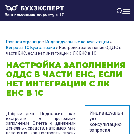
МЕН
Главная страница
»
Индивидуальные консультации
»
Вопросы 1С Бухгалтерия
»
Настройка заполнения ОДДС в
части ЕНС, если нет интеграции с ЛК ЕНС в 1С
НАСТРОЙКА ЗАПОЛНЕНИЯ
ОДДС В ЧАСТИ ЕНС, ЕСЛИ
НЕТ ИНТЕГРАЦИИ С ЛК
ЕНС В 1С
Индивидуальн
Добрый день! Подскажите, как
ую
настроить в программе
заполнение Отчета о движении
консультацию
денежных средств, например, мне
запросил
непонятно, как настроить строку