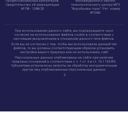
Инновационного научно-
Профессиональных Бухгалтеров.
технологического центра МГУ
Свидетельство об аккредитации
"Воробьевы горы". Рег. номер
№ ПА - 1248/20
№104Б.
При использовании данного сайта, вы подтверждаете свое
согласие на использование файлов cookie в соответствии с
настоящим уведомлением в отношении данного типа файлов.
Если вы не согласны с тем, чтобы мы использовали данный тип
файлов, то вы должны соответствующим образом установить
настройки вашего браузера или не использовать сайт
Персональные данные опубликованы на сайте при наличии
правовых оснований в соответствии с ч. 1 ст. 6 и ст. 10.1 152-ФЗ.
Субъектами установлены запреты на обработку неограниченным
кругом лиц опубликованных персональных данных.
0