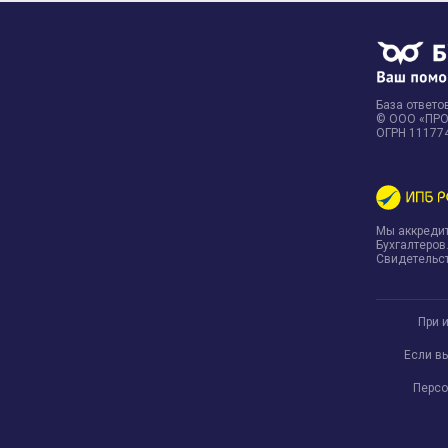
База ответов
© ООО «ПРОФ
ОГРН 11177
Мы аккреди
Бухгалтеров
Свидетельст
При 
Если в
Персо