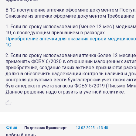
В 1С поступление аптечки оформите документом Поступл
Списание из аптечки оформите документом Требование 
1. Если по сроку использования (менее 12 мес.) медикам
10, с последующим признанием в расходах.
Приобретение аптечки для оказания первой медицинск
1С
2. Если по сроку использования аптечка более 12 месяц
применять ФСБУ 6/2020 в отношении малоценных активо
приобретение, создание таких активов признаются расх
должна обеспечить надлежащий контроль наличия и дви
контроля допустимо вести бухгалтерский учет таких ак
бухгалтерского учета запасов ФСБУ 5/2019 (Письмо Минф
Данное решение надо отразить в учетной политике.
Юлия
Подписчик Бухэксперт
13.02.2025 в 13:48
добрый день.