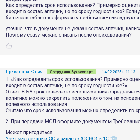
Как определить срок использования? Примерно оценить
входит в состав аптечки, не по сроку годности же? Если 
бинта или таблеток оформлять требование-накладную ил
уточню, что в документе не указан состав аптечки, напи
Поэтому сразу можно списать после оприходования?
Привалова Юлия
Сотрудник Бухэксперт
14.02.2025 в 11:13
1. «Как определить срок использования? Примерно оцен
входит в состав аптечки, не по сроку годности же?»
Ответ: В БУ срок полезного использования определяетс
политике можно закрепить положения о том, на основан
полезного использования.
Считаю что срок использования можно определить по ср
2. При передаче МОЛ оформите документом Требование
Может пригодиться
Учет малоценных ОС и запасов (ОСНО) в 1С