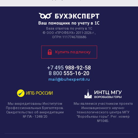
База ответов по учёту в 1С
© ООО «ПРОФБУХ» 2011-2026 г.,
ОГРН 1117746700686
Купить подписку
+7 495
988-92-58
8 800
555-16-20
mail@buhexpert8.ru
Мы являемся участником проекта
Мы аккредитованы Институтом
Инновационного научно-
Профессиональных Бухгалтеров.
технологического центра МГУ
Свидетельство об аккредитации
"Воробьевы горы". Рег. номер
№ ПА - 1248/20
№104Б.