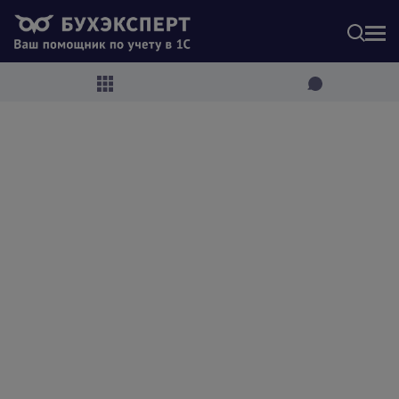
МЕН
СОДЕРЖАНИЕ
C 01.10.2024 изменятся правила ведения
кассовых операций
Очередные поправки в НК РФ: льготы по НДС,
упрощения для спецрежимов, новые размеры
взносов ИП и другие новшества
С 01.09.2024 обновятся требования к содержанию
аптечки для оказания первой помощи работникам
О компенсации за использование личного авто
Об отчете о закрытии фискального накопителя
О разделении в БУ единого объекта