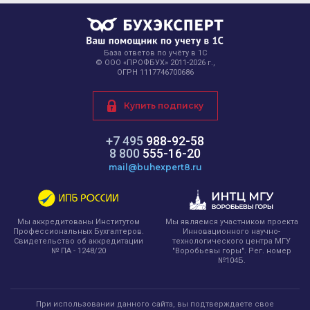
База ответов по учёту в 1С
© ООО «ПРОФБУХ» 2011-2026 г.,
ОГРН 1117746700686
Купить подписку
+7 495
988-92-58
8 800
555-16-20
mail@buhexpert8.ru
Мы являемся участником проекта
Мы аккредитованы Институтом
Инновационного научно-
Профессиональных Бухгалтеров.
технологического центра МГУ
Свидетельство об аккредитации
"Воробьевы горы". Рег. номер
№ ПА - 1248/20
№104Б.
При использовании данного сайта, вы подтверждаете свое