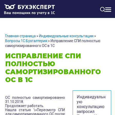
МЕН
Главная страница
»
Индивидуальные консультации
»
Вопросы 1С Бухгалтерия
»
Исправление СПИ полностью
самортизированного ОС в 1С
ИСПРАВЛЕНИЕ СПИ
ПОЛНОСТЬЮ
САМОРТИЗИРОВАННОГО
ОС В 1С
Индивидуальн
ОС полностью самортизированно
ую
31.10.2018.
Продолжает работать.
консультацию
Нашла статью \»Пересмотр СПИ
запросил
для самортизированного ОС после